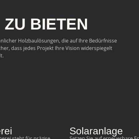
R
ZU BIETEN
hnlicher Holzbaulösungen, die auf Ihre Bedürfnisse
her, dass jedes Projekt Ihre Vision widerspiegelt
t.
rei
Solaranlage
rei steht für präzise
Setzen Sie auf erneuerbare En