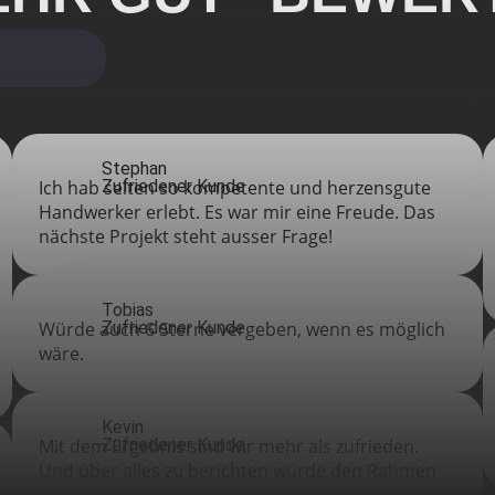
Stephan
Ich hab selten so kompetente und herzensgute
Zufriedener Kunde
Handwerker erlebt. Es war mir eine Freude. Das
nächste Projekt steht ausser Frage!
Tobias
Würde auch 6 Sterne vergeben, wenn es möglich
Zufriedener Kunde
wäre.
Kevin
Mit dem Ergebnis sind wir mehr als zufrieden.
Zufriedener Kunde
Und über alles zu berichten würde den Rahmen
sprengen……