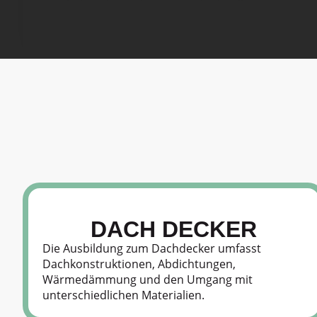
man hat auch ein Herz um mal schnell so einen
Miniauftrag zwischenzuschieben. Das ganze auch
noch mehr als preiswert, Chapeau!
DACH DECKER
Die Ausbildung zum Dachdecker umfasst
Dachkonstruktionen, Abdichtungen,
Wärmedämmung und den Umgang mit
unterschiedlichen Materialien.