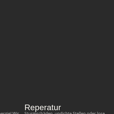
Reperatur
ergie! Wir
Sturmschäden, undichte Stellen oder lose