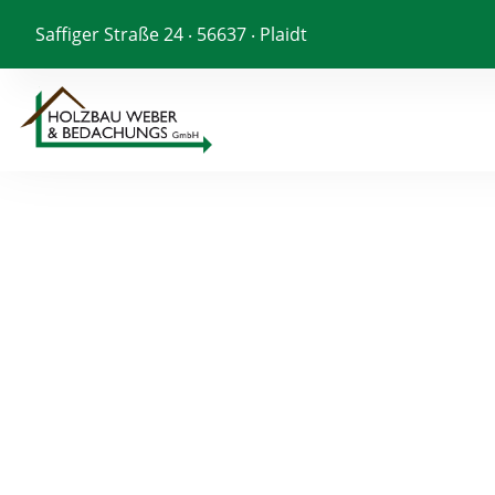
Saffiger Straße 24 ‧ 56637 ‧ Plaidt
HOLZBAU
QUALITÄT, A
BAUEN KÖN