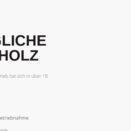
GLICHE
 HOLZ
eb hat sich in über 18
betriebnahme
eich