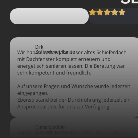
Dirk
Wir haben letztes Jahr unser altes Schieferdach
Zufriedener Kunde
mit Dachfenster komplett erneuern und
energetisch sanieren lassen. Die Beratung war
sehr kompetent und freundlich.
Auf unsere Fragen und Wünsche wurde jederzeit
eingegangen.
Ebenso stand bei der Durchführung jederzeit ein
Ansprechpartner für uns zur Verfügung.
Dampfpaddler
Super nette Mitarbeiter, absolut kompetent, und
Zufriedener Kunde