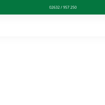
02632 / 957 250
AUS EINER H
UF DIE SIE
NEN