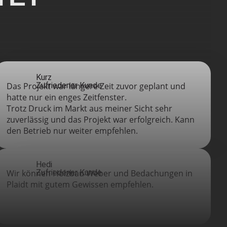
Kurz
Das Projekt war längere Zeit zuvor geplant und
Zufriedener Kunde
hatte nur ein enges Zeitfenster.
Trotz Druck im Markt aus meiner Sicht sehr
zuverlässig und das Projekt war erfolgreich. Kann
den Betrieb nur weiter empfehlen.
Hedi
Wir können Holzbau Weber und Bedachungen in
Zufriedener Kunde
Plaidt mit gutem Gewissen empfehlen.